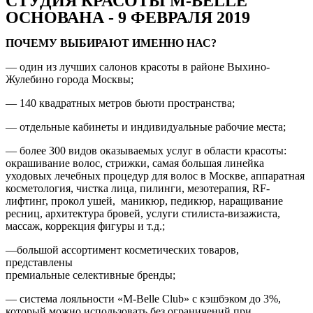
СТУДИЯ КРАСОТЫ M-BELLE
ОСНОВАНА - 9 ФЕВРАЛЯ 2019
ПОЧЕМУ ВЫБИРАЮТ ИМЕННО НАС?
— один из лучших салонов красоты в районе Выхино-
Жулебино города Москвы;
— 140 квадратных метров бьюти пространства;
— отдельные кабинеты и индивидуальные рабочие места;
— более 300 видов оказываемых услуг в области красоты:
окрашивание волос, стрижки, самая большая линейка
уходовых лечебных процедур для волос в Москве, аппаратная
косметология, чистка лица, пилинги, мезотерапия, RF-
лифтинг, прокол ушей, маникюр, педикюр, наращивание
ресниц, архитектура бровей, услуги стилиста-визажиста,
массаж, коррекция фигуры и т.д.;
—большой ассортимент косметических товаров,
представлены
премиальные селективные бренды;
— система лояльности «M-Belle Club» с кэшбэком до 3%,
который можно использовать без ограничений при