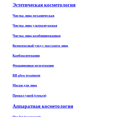
Эстетическая косметология
Чистка лица механическая
Чистка лица ультразвуковая
Чистка лица комбинированная
Комплексный уход с массажем лица
Карбокситерапия
Фракционная мезотерапия
BB glow treatment
Маски для лица
Прокол ушей (серьги)
Аппаратная косметология
OxyJet (оксиджет)