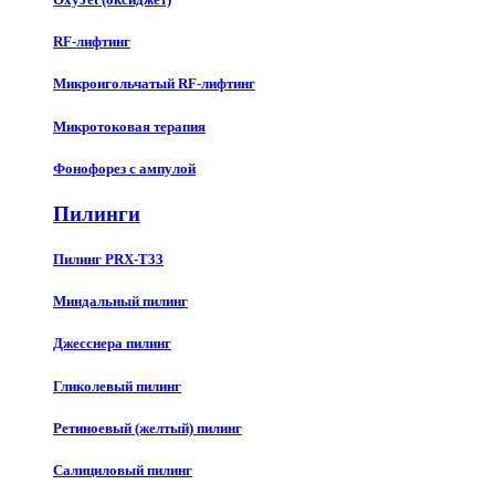
RF-лифтинг
Микроигольчатый RF-лифтинг
Микротоковая терапия
Фонофорез с ампулой
Пилинги
Пилинг PRX-T33
Миндальный пилинг
Джесснера пилинг
Гликолевый пилинг
Ретиноевый (желтый) пилинг
Салициловый пилинг