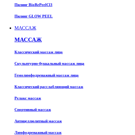
Пилинг BioRePeelCl3
Пилинг GLOW PEEL
МАССАЖ
МАССАЖ
Классический массаж лица
Скульптурно-буккальный массаж лица
Гемолимфодренажный массаж лица
Классический расслабляющий массаж
Релакс массаж
Спортивный массаж
Антицеллюлитный массаж
Лимфодренажный массаж