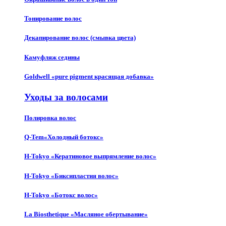
Тонирование волос
Декапирование волос (смывка цвета)
Камуфляж седины
Goldwell «pure pigment красящая добавка»
Уходы за волосами
Полировка волос
Q-Tem«Холодный ботокс»
H-Tokyo «Кератиновое выпрямление волос»
H-Tokyo «Биксипластия волос»
H-Tokyo «Ботокс волос»
La Biosthetique «Масляное обертывание»