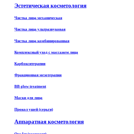
Эстетическая косметология
Чистка лица механическая
Чистка лица ультразвуковая
Чистка лица комбинированная
Комплексный уход с массажем лица
Карбокситерапия
Фракционная мезотерапия
BB glow treatment
Маски для лица
Прокол ушей (серьги)
Аппаратная косметология
OxyJet (оксиджет)