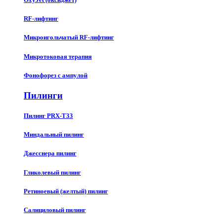
RF-лифтинг
Микроигольчатый RF-лифтинг
Микротоковая терапия
Фонофорез с ампулой
Пилинги
Пилинг PRX-T33
Миндальный пилинг
Джесснера пилинг
Гликолевый пилинг
Ретиноевый (желтый) пилинг
Салициловый пилинг