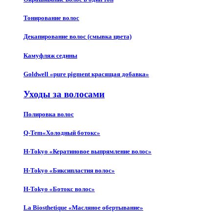
Тонирование волос
Декапирование волос (смывка цвета)
Камуфляж седины
Goldwell «pure pigment красящая добавка»
Уходы за волосами
Полировка волос
Q-Tem«Холодный ботокс»
H-Tokyo «Кератиновое выпрямление волос»
H-Tokyo «Биксипластия волос»
H-Tokyo «Ботокс волос»
La Biosthetique «Масляное обертывание»