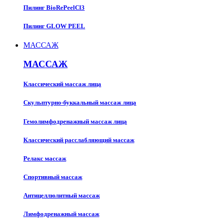
Пилинг BioRePeelCl3
Пилинг GLOW PEEL
МАССАЖ
МАССАЖ
Классический массаж лица
Скульптурно-буккальный массаж лица
Гемолимфодренажный массаж лица
Классический расслабляющий массаж
Релакс массаж
Спортивный массаж
Антицеллюлитный массаж
Лимфодренажный массаж