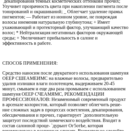
`декапирования темных косметических оттенкови прочих;
Улучивет прозрачность цвета при накоплении пигмента после
тонирований и окрашиваний; _ Облегчает удаление прамьх
пигментов; — Работает из ионном уровне, не повреждая
волосы инеменяя натуральную глубинутона; + Имеет
ухаживающий и протекторный фактор, улучшающий качество
волос; * Нейтрализация негативных факторов окружающей
среды; + Увеличивает прибыльность в салоне и
эффективность в работе.
СПОСОБ ПРИМЕНЕНИЯ:
Средство наносим после двукратного использования шампуня
ОЕЕР СШЕАМЕИМС на влажные волосы, предварительно
удалив излишки влаги полотенцем, выдерживаем 20-45
минут, смываем и еще два раза промываем с использованием
шампуня ОЕЕР СЧЕАМЯМС, РЕКОМЕНДАЦИИ
ПРОФЕССИОНАЛОВ: Незаменимый современный продукт
в арсенале колористов, который позволяет облегчить реше-
ние сложных задач в процессах осветления, декапирования,
обесцвечивания и прочих, гарантирует `дополнительную
защитуот последствий химического воздействия. Входит в
состав салонной проце- `дурыот Ог5отЬе, которая
рекомендована в различных случаях, Внимательно следуйте