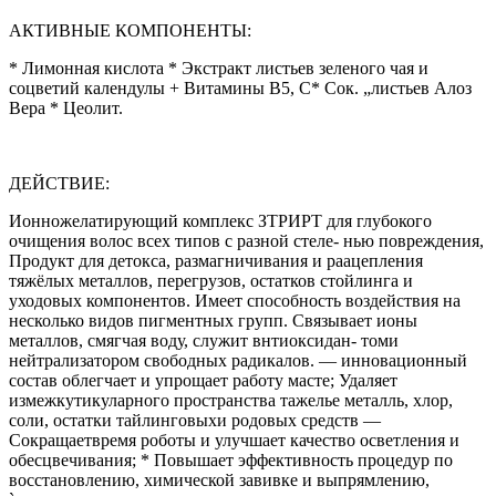
АКТИВНЫЕ КОМПОНЕНТЫ:
* Лимонная кислота * Экстракт листьев зеленого чая и
соцветий календулы + Витамины В5, С* Сок. „листьев Алоз
Вера * Цеолит.
ДЕЙСТВИЕ:
Ионножелатирующий комплекс ЗТРИРТ для глубокого
очищения волос всех типов с разной стеле- нью повреждения,
Продукт для детокса, размагничивания и раацепления
тяжёлых металлов, перегрузов, остатков стойлинга и
уходовых компонентов. Имеет способность воздействия на
несколько видов пигментных групп. Связывает ионы
металлов, смягчая воду, служит внтиоксидан- томи
нейтрализатором свободных радикалов. — инновационный
состав облегчает и упрощает работу масте; Удаляет
измежкутикуларного пространства тажелье металль, хлор,
соли, остатки тайлинговыхи родовых средств —
Сокращаетвремя роботы и улучшает качество осветления и
обесцвечивания; * Повышает эффективность процедур по
восстановлению, химической завивке и выпрямлению,