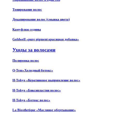
Тонирование волос
Декапирование волос (смывка цвета)
Камуфляж седины
Goldwell «pure pigment красящая добавка»
Уходы за волосами
Полировка волос
Q-Tem«Холодный ботокс»
H-Tokyo «Кератиновое выпрямление волос»
H-Tokyo «Биксипластия волос»
H-Tokyo «Ботокс волос»
La Biosthetique «Масляное обертывание»