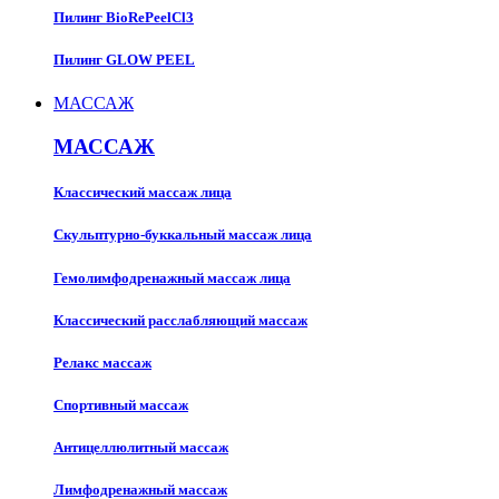
Пилинг BioRePeelCl3
Пилинг GLOW PEEL
МАССАЖ
МАССАЖ
Классический массаж лица
Скульптурно-буккальный массаж лица
Гемолимфодренажный массаж лица
Классический расслабляющий массаж
Релакс массаж
Спортивный массаж
Антицеллюлитный массаж
Лимфодренажный массаж