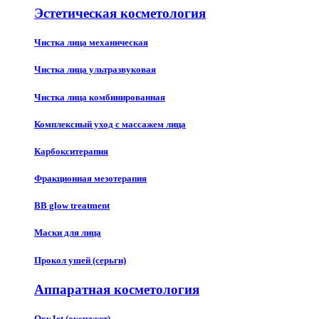
Эстетическая косметология
Чистка лица механическая
Чистка лица ультразвуковая
Чистка лица комбинированная
Комплексный уход с массажем лица
Карбокситерапия
Фракционная мезотерапия
BB glow treatment
Маски для лица
Прокол ушей (серьги)
Аппаратная косметология
OxyJet (оксиджет)