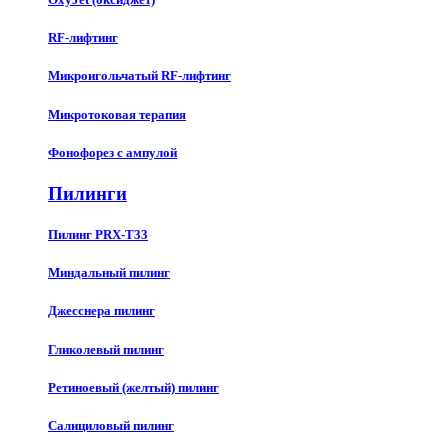
RF-лифтинг
Микроигольчатый RF-лифтинг
Микротоковая терапия
Фонофорез с ампулой
Пилинги
Пилинг PRX-T33
Миндальный пилинг
Джесснера пилинг
Гликолевый пилинг
Ретиноевый (желтый) пилинг
Салициловый пилинг